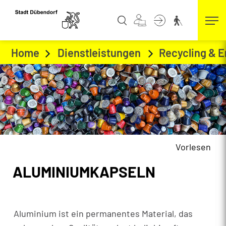
Kopfzeile
zur Startseite
Direkt zur Hauptnavigation
Direkt zum Inhalt
Direkt zur Suche
Direkt zum Stichwortverzeichnis
Home
Dienstleistungen
Recycling & 
Abfallarten
(ausgewählt)
Vorlesen
Inhalt
ALUMINIUMKAPSELN
Aluminium ist ein permanentes Material, das