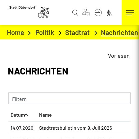
Kopfzeile
zur Startseite
Direkt zur Hauptnavigation
Direkt zum Inhalt
Direkt zur Suche
Direkt zum Stichwortverzeichnis
Home
Politik
Stadtrat
Nachrichten
Vorlesen
Inhalt
NACHRICHTEN
Filtern
Datum
Name
14.07.2026
Stadtratsbulletin vom 9. Juli 2026