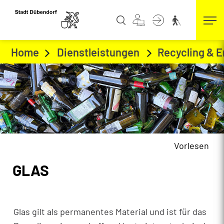
Kopfzeile
zur Startseite
Direkt zur Hauptnavigation
Direkt zum Inhalt
Direkt zur Suche
Direkt zum Stichwortverzeichnis
Home
Dienstleistungen
Recycling & 
Abfallarten
(ausgewählt)
Vorlesen
Inhalt
GLAS
Glas gilt als permanentes Material und ist für das