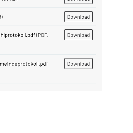
B)
Download
lprotokoll.pdf
(PDF,
Download
meindeprotokoll.pdf
Download