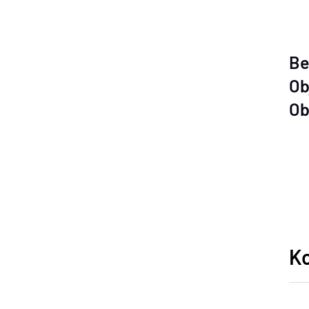
Be
Ob
Ob
K