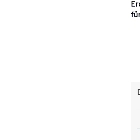
Er
fü