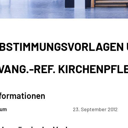
BSTIMMUNGSVORLAGEN 
gehörige Objekte
VANG.-REF. KIRCHENPFL
formationen
tum
23. September 2012