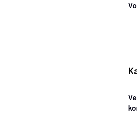
Vo
Ka
Ve
ko