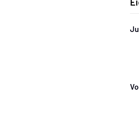
Ei
Ju
Vo