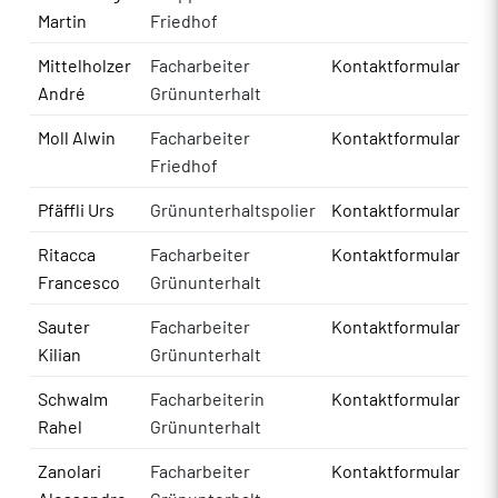
Martin
Friedhof
Mittelholzer
Facharbeiter
Kontaktformular
André
Grünunterhalt
Moll Alwin
Facharbeiter
Kontaktformular
Friedhof
Pfäffli Urs
Grünunterhaltspolier
Kontaktformular
Ritacca
Facharbeiter
Kontaktformular
Francesco
Grünunterhalt
Sauter
Facharbeiter
Kontaktformular
Kilian
Grünunterhalt
Schwalm
Facharbeiterin
Kontaktformular
Rahel
Grünunterhalt
Zanolari
Facharbeiter
Kontaktformular