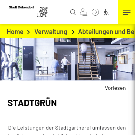
Kopfzeile
zur Startseite
Direkt zur Hauptnavigation
Direkt zum Inhalt
Direkt zur Suche
Direkt zum Stichwortverzeichnis
Home
Verwaltung
Abteilungen und Be
Vorlesen
Inhalt
STADTGRÜN
Zugehörige Objekte
Die Leistungen der Stadtgärtnerei umfassen den