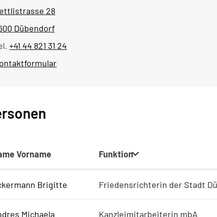
ettlistrasse 28
600 Dübendorf
el.
+41 44 821 31 24
ontaktformular
ersonen
ame Vorname
Funktion
ckermann Brigitte
Friedensrichterin der Stadt D
ndres Michaela
Kanzleimitarbeiterin mbA