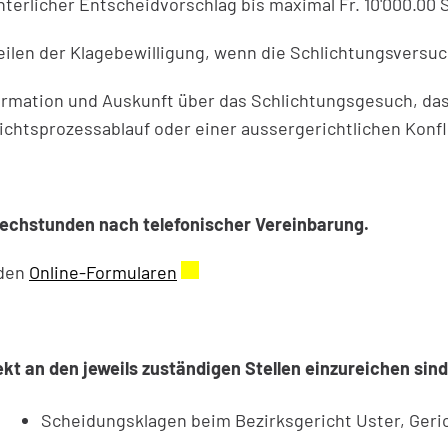
hterlicher Entscheidvorschlag bis maximal Fr. 10'000.00 
eilen der Klagebewilligung, wenn die Schlichtungsversuc
ormation und Auskunft über das Schlichtungsgesuch, da
ichtsprozessablauf oder einer aussergerichtlichen Konfl
echstunden nach telefonischer Vereinbarung.
den
Online-Formularen
Externer Link wird in einem neue
ekt an den jeweils zuständigen Stellen einzureichen sind
Scheidungsklagen beim Bezirksgericht Uster, Gerich