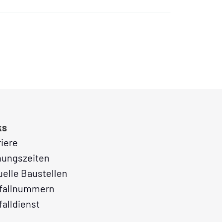
ks
riere
nungszeiten
uelle Baustellen
fallnummern
falldienst