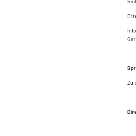
Ric
Ert
Inf
Ger
Spr
Zu 
Dir