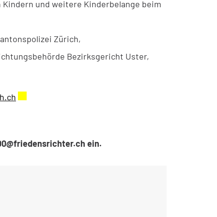
en Kindern und weitere Kinderbelange beim
,
antonspolizei Zürich,
lichtungsbehörde Bezirksgericht Uster,
einem neuen Fenster geöffnet.
h.ch
Externer Link wird in einem neuen Fenster geöffnet
00@friedensrichter.ch ein.