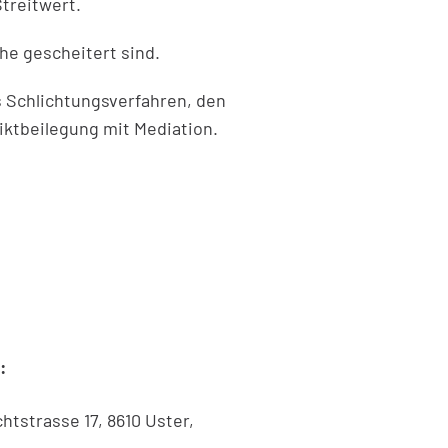
Streitwert.
he gescheitert sind.
s Schlichtungsverfahren, den
iktbeilegung mit Mediation.
n Fenster geöffnet.
:
tstrasse 17, 8610 Uster,