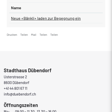
Name
Neue «Bänkli» laden zur Begegnung ein
Drucken
Teilen
Mail
Teilen
Teilen
Fusszeile
Stadthaus Dübendorf
Usterstrasse 2
8600 Dübendorf
+41 44 801 67 11
info@duebendorf.ch
Öffnungszeiten
Mo:
09.00 – 11.30 13.30 – 16.00