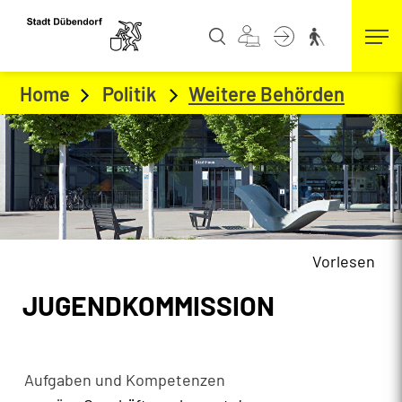
Kopfzeile
zur Startseite
Direkt zur Hauptnavigation
Direkt zum Inhalt
Direkt zur Suche
Direkt zum Stichwortverzeichnis
Home
Politik
Weitere Behörden
(ausge
Vorlesen
Inhalt
JUGENDKOMMISSION
Zugehörige Objekte
Aufgaben und Kompetenzen