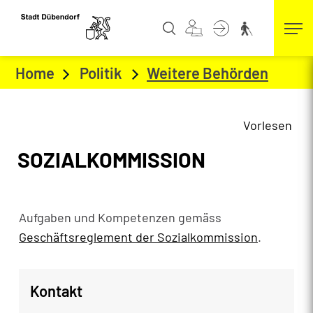
Kopfzeile
zur Startseite
Direkt zur Hauptnavigation
Direkt zum Inhalt
Direkt zur Suche
Direkt zum Stichwortverzeichnis
Home
Politik
Weitere Behörden
(ausge
Vorlesen
Inhalt
SOZIALKOMMISSION
Aufgaben und Kompetenzen gemäss
Geschäftsreglement der Sozialkommission
.
Kontakt