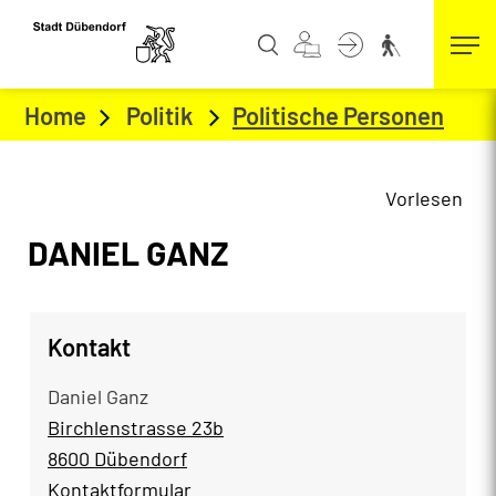
Kopfzeile
zur Startseite
Direkt zur Hauptnavigation
Direkt zum Inhalt
Direkt zur Suche
Direkt zum Stichwortverzeichnis
Home
Politik
Politische Personen
(aus
Vorlesen
Inhalt
DANIEL GANZ
Kontakt
Daniel Ganz
Birchlenstrasse 23b
8600 Dübendorf
Kontaktformular