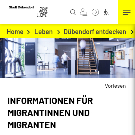
Kopfzeile
zur Startseite
Direkt zur Hauptnavigation
Direkt zum Inhalt
Direkt zur Suche
Direkt zum Stichwortverzeichnis
Home
Leben
Dübendorf entdecken
Vorlesen
Inhalt
INFORMATIONEN FÜR
Zugehörige Objekte
MIGRANTINNEN UND
MIGRANTEN