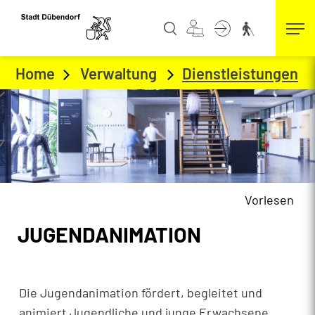
Kopfzeile
zur Startseite
Direkt zur Hauptnavigation
Direkt zum Inhalt
Direkt zur Suche
Direkt zum Stichwortverzeichnis
Home
Verwaltung
Dienstleistungen
(a
Vorlesen
Inhalt
JUGENDANIMATION
Zugehörige Objekte
Die Jugendanimation fördert, begleitet und
animiert Jugendliche und junge Erwachsene