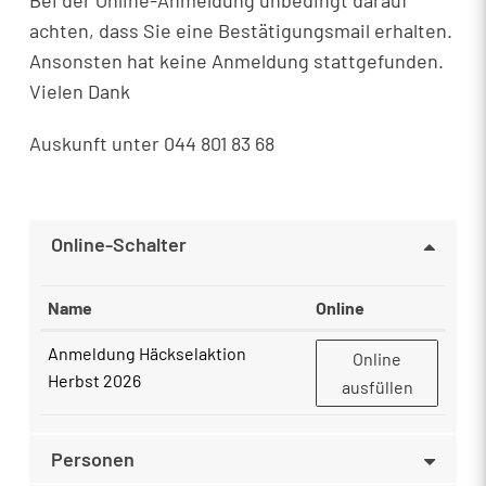
Bei der Online-Anmeldung unbedingt darauf
achten, dass Sie eine Bestätigungsmail erhalten.
Ansonsten hat keine Anmeldung stattgefunden.
Vielen Dank
Auskunft unter 044 801 83 68
Online-Schalter
Name
Online
Anmeldung Häckselaktion
Anmeldung Häcks
Online
Herbst 2026
ausfüllen
Personen