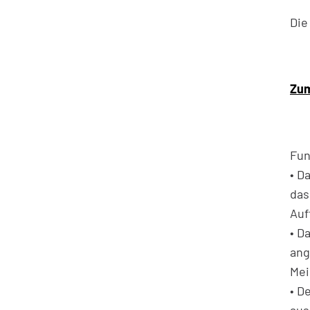
Die
Zum
Fun
• D
das
Auf
• D
ang
Mei
• D