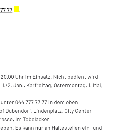
 77 77
Externer Link wird in einem neuen Fenster geöffne
.
 20.00 Uhr im Einsatz. Nicht bedient wird
 1./2. Jan., Karfreitag, Ostermontag, 1. Mai,
 unter 044 777 77 77 in dem oben
f Dübendorf, Lindenplatz, City Center,
rasse, Im Tobelacker
eben. Es kann nur an Haltestellen ein- und