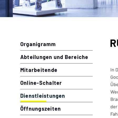
Inhalt
R
Zu
Organigramm
Abteilungen und Bereiche
Mitarbeitende
In 
Goc
Online-Schalter
Übe
Wec
Dienstleistungen
(ausgewählt)
Bra
der
Öffnungszeiten
Fah