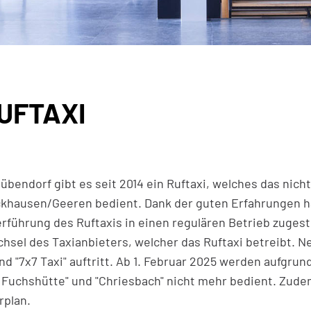
UFTAXI
gehörige Objekte
Dübendorf gibt es seit 2014 ein Ruftaxi, welches das nich
khausen/Geeren bedient. Dank der guten Erfahrungen ha
rführung des Ruftaxis in einen regulären Betrieb zuge
hsel des Taxianbieters, welcher das Ruftaxi betreibt. N
nd "7x7 Taxi" auftritt. Ab 1. Februar 2025 werden aufgrun
 Fuchshütte" und "Chriesbach" nicht mehr bedient. Zude
rplan.