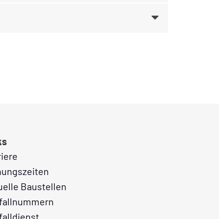
ks
riere
nungszeiten
uelle Baustellen
fallnummern
falldienst