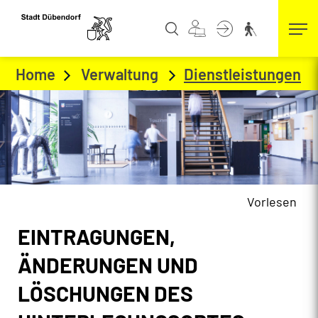
Kopfzeile
zur Startseite
Direkt zur Hauptnavigation
Direkt zum Inhalt
Direkt zur Suche
Direkt zum Stichwortverzeichnis
Home
Verwaltung
Dienstleistungen
(a
Vorlesen
Inhalt
EINTRAGUNGEN,
ÄNDERUNGEN UND
LÖSCHUNGEN DES