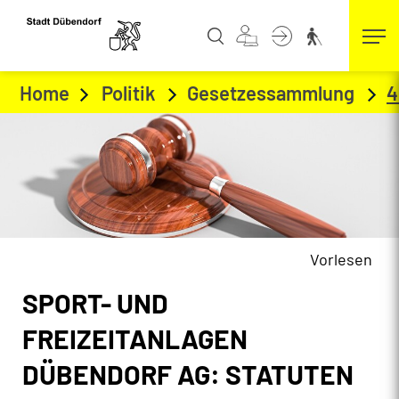
Kopfzeile
zur Startseite
Direkt zur Hauptnavigation
Direkt zum Inhalt
Direkt zur Suche
Direkt zum Stichwortverzeichnis
Home
Politik
Gesetzessammlung
4
Vorlesen
Inhalt
SPORT- UND
Zugehörige Objekte
FREIZEITANLAGEN
DÜBENDORF AG: STATUTEN