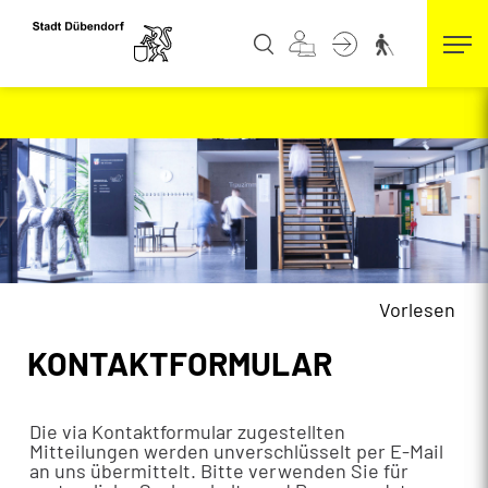
Kopfzeile
zur Startseite
Direkt zur Hauptnavigation
Direkt zum Inhalt
Direkt zur Suche
Direkt zum Stichwortverzeichnis
Vorlesen
Inhalt
KONTAKTFORMULAR
Die via Kontaktformular zugestellten
Mitteilungen werden unverschlüsselt per E-Mail
an uns übermittelt. Bitte verwenden Sie für