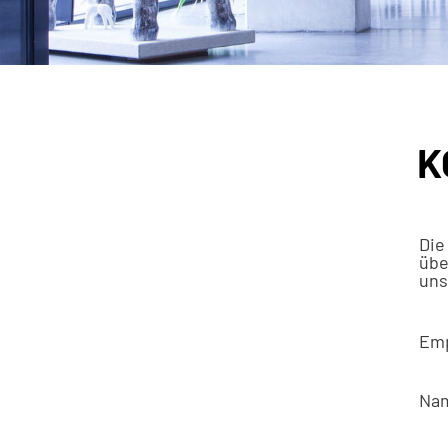
Inhalt
K
Die
übe
uns
Emp
Na