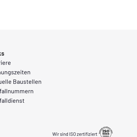
ks
riere
nungszeiten
uelle Baustellen
fallnummern
falldienst
Wir sind ISO zertifiziert