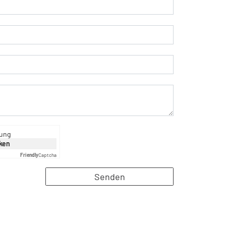
rung
cken
Friendly
Captcha
Senden