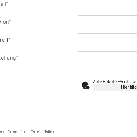
ail
*
efon
*
reff
*
teilung
*
Anti-Roboter-Verifizie
Hier kli
ken
Teilen
Mail
Teilen
Teilen