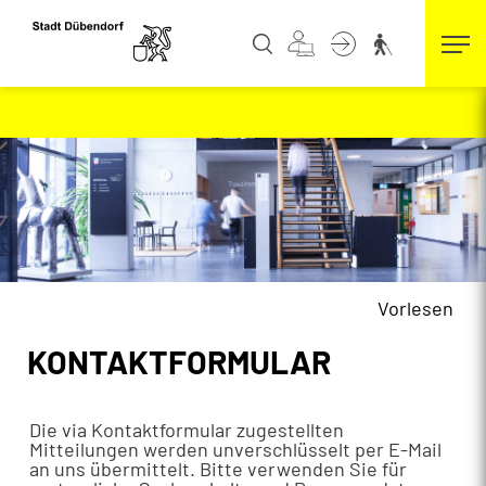
Kopfzeile
zur Startseite
Direkt zur Hauptnavigation
Direkt zum Inhalt
Direkt zur Suche
Direkt zum Stichwortverzeichnis
Vorlesen
Inhalt
KONTAKTFORMULAR
Die via Kontaktformular zugestellten
Mitteilungen werden unverschlüsselt per E-Mail
an uns übermittelt. Bitte verwenden Sie für