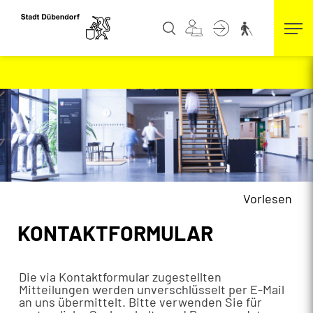
Kopfzeile
zur Startseite
Direkt zur Hauptnavigation
Direkt zum Inhalt
Direkt zur Suche
Direkt zum Stichwortverzeichnis
Vorlesen
Inhalt
KONTAKTFORMULAR
Die via Kontaktformular zugestellten
Mitteilungen werden unverschlüsselt per E-Mail
an uns übermittelt. Bitte verwenden Sie für