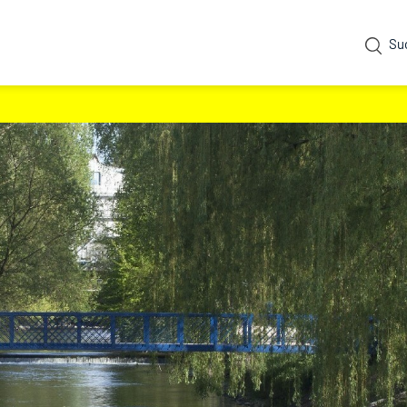
Su
ewählt)