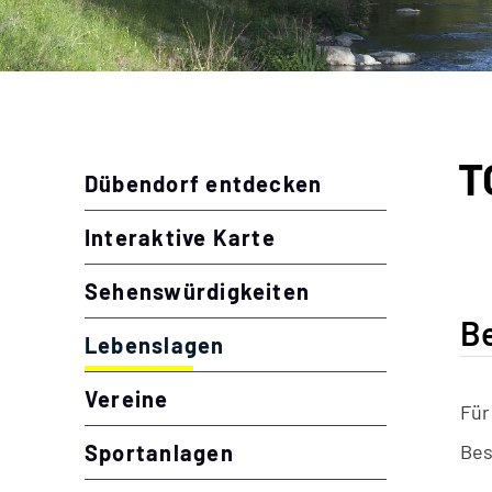
Inhalt
T
Zu
Dübendorf entdecken
Interaktive Karte
Sehenswürdigkeiten
B
Lebenslagen
(ausgewählt)
Vereine
Für
Sportanlagen
Bes