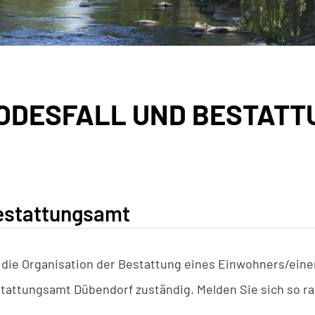
ODESFALL UND BESTATT
gehörige Objekte
estattungsamt
 die Organisation der Bestattung eines Einwohners/eine
tattungsamt Dübendorf zuständig. Melden Sie sich so ra