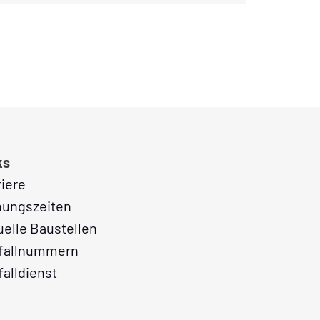
ks
riere
nungszeiten
uelle Baustellen
fallnummern
falldienst