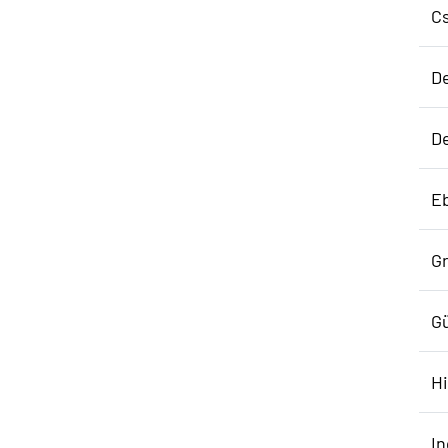
Cs
D
De
Eb
Gr
Gü
H
In