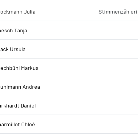
tockmann Julia
Stimmenzähleri
oesch Tanja
ack Ursula
rechbühl Markus
rühlmann Andrea
rkhardt Daniel
armillot Chloé