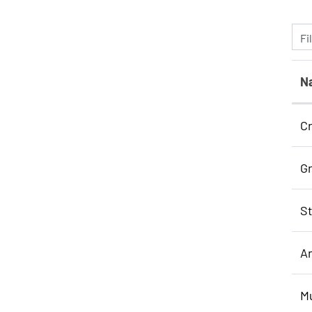
Fi
N
Cr
Gr
St
An
Mu