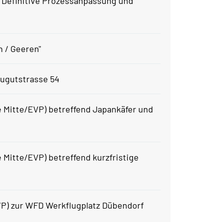
 Definitive Prozessanpassung und
n / Geeren"
eugutstrasse 54
e Mitte/EVP) betreffend Japankäfer und
e Mitte/EVP) betreffend kurzfristige
VP) zur WFD Werkflugplatz Dübendorf