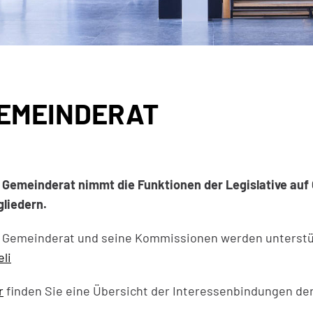
EMEINDERAT
gehörige Objekte
 Gemeinderat nimmt die Funktionen der Legislative au
gliedern.
 Gemeinderat und seine Kommissionen werden unterstüt
eli
r
finden Sie eine Übersicht der Interessenbindungen de