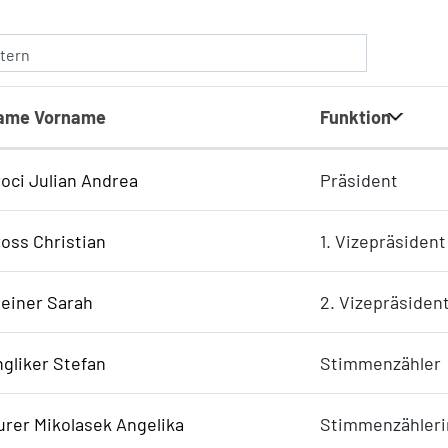
ltern
ame Vorname
Funktion
oci Julian Andrea
Präsident
oss Christian
1. Vizepräsident
einer Sarah
2. Vizepräsiden
gliker Stefan
Stimmenzähler
rer Mikolasek Angelika
Stimmenzähleri