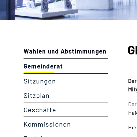
Inhalt
G
Zu
Wahlen und Abstimmungen
Gemeinderat
(ausgewählt)
Sitzungen
Der
Mit
Sitzplan
Der
Geschäfte
Häf
Kommissionen
Hie