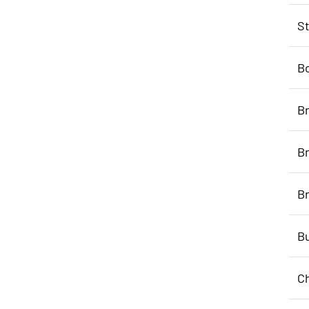
S
B
Br
B
B
Bu
Ch