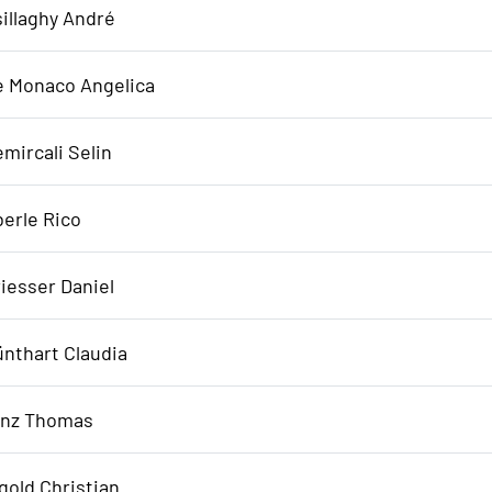
illaghy André
e Monaco Angelica
mircali Selin
erle Rico
iesser Daniel
nthart Claudia
inz Thomas
gold Christian