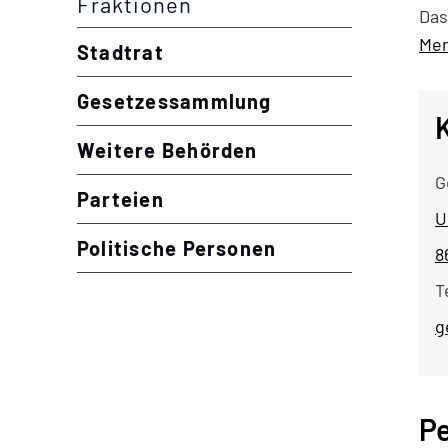
Fraktionen
Das
Mer
Stadtrat
Gesetzessammlung
Weitere Behörden
G
Parteien
U
Politische Personen
8
T
g
P