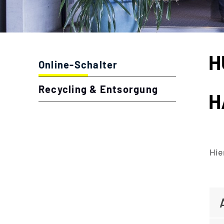
Inhalt
H
Zu
Online-Schalter
(ausgewählt)
Recycling & Entsorgung
H
Hie