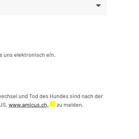
s uns elektronisch ein.
echsel und Tod des Hundes sind nach der
CUS,
www.amicus.ch,
Externer Link wird in einem neuen F
zu melden.