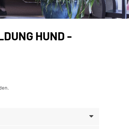
DUNG HUND -
den.