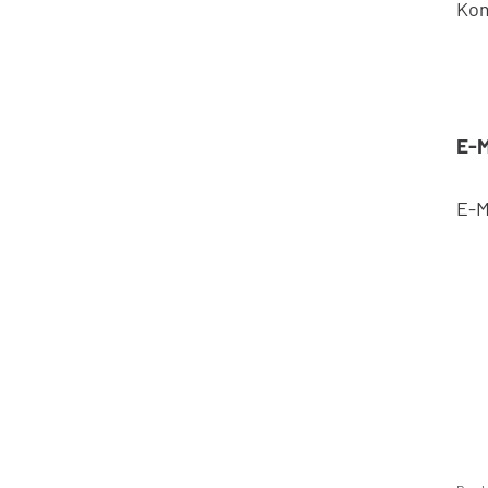
Ko
E-M
E-M