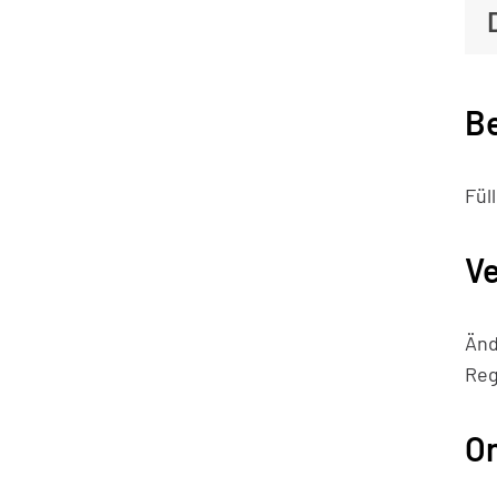
B
Fül
Ve
Änd
Reg
On