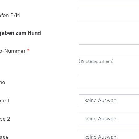
efon P/M
gaben zum Hund
ip-Nummer
*
(15-stellig; Ziffern)
me
se 1
se 2
sse