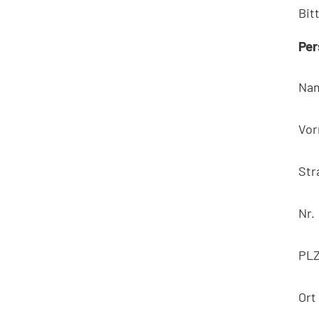
Bit
Per
Na
Vo
Str
Nr.
PL
Ort