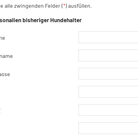
te alle zwingenden Felder (
*
) ausfüllen.
sonalien bisheriger Hundehalter
me
rname
asse
Z