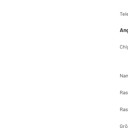
Tel
An
Ch
Na
Ras
Ras
Grö