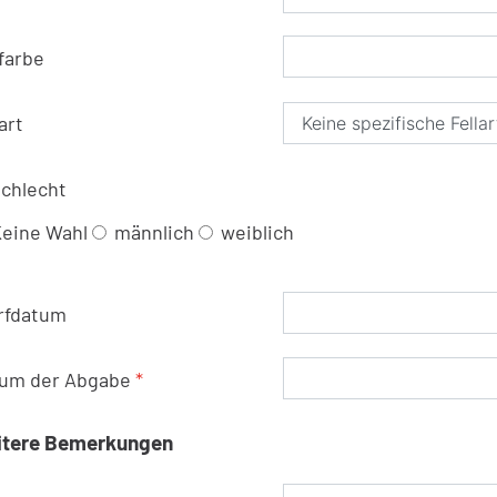
lfarbe
art
chlecht
eine Wahl
männlich
weiblich
rfdatum
um der Abgabe
*
itere Bemerkungen