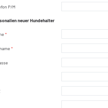
efon P/M
sonalien neuer Hundehalter
me
*
rname
*
asse
Z