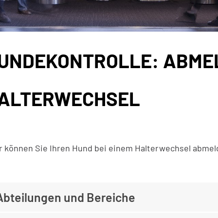
UNDEKONTROLLE: ABMEL
gehörige Objekte
ALTERWECHSEL
r können Sie Ihren Hund bei einem Halterwechsel abmel
Abteilungen und Bereiche