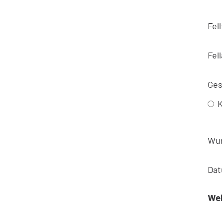
Fel
Fell
Ges
K
Wu
Dat
We