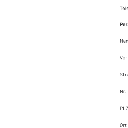
Tel
Per
Na
Vo
Str
Nr.
PL
Ort