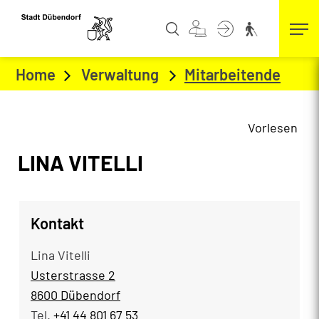
Kopfzeile
zur Startseite
Direkt zur Hauptnavigation
Direkt zum Inhalt
Direkt zur Suche
Direkt zum Stichwortverzeichnis
Home
Verwaltung
Mitarbeitende
(ausg
Vorlesen
Inhalt
LINA VITELLI
Zugehörige Objekte
Kontakt
Lina Vitelli
Usterstrasse 2
8600 Dübendorf
Tel.
+41 44 801 67 53