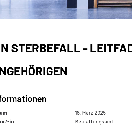
IN STERBEFALL - LEITFA
gehörige Objekte
NGEHÖRIGEN
formationen
tum
16. März 2025
or/-in
Bestattungsamt