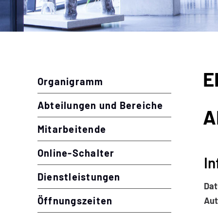
Inhalt
E
Zu
Organigramm
Abteilungen und Bereiche
A
Mitarbeitende
Online-Schalter
In
Dienstleistungen
Da
Öffnungszeiten
Aut