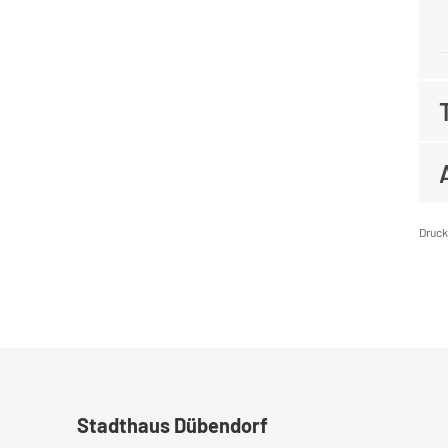
Druc
Fusszeile
Stadthaus Dübendorf