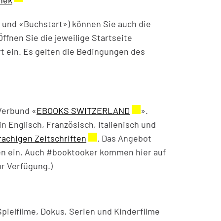
und «Buchstart») können Sie auch die
ffnen Sie die jeweilige Startseite
t ein. Es gelten die Bedingungen des
neuen Fenster geöffnet.
Verbund «
EBOOKS SWITZERLAND
Externer Link wird in 
».
erner Link wird in einem neuen Fenster geöffnet.
in Englisch, Französisch, Italienisch und
achigen Zeitschriften
Externer Link wird in einem neuen
. Das Angebot
ken ein. Auch #booktooker kommen hier auf
ur Verfügung.)
eöffnet.
Spielfilme, Dokus, Serien und Kinderfilme