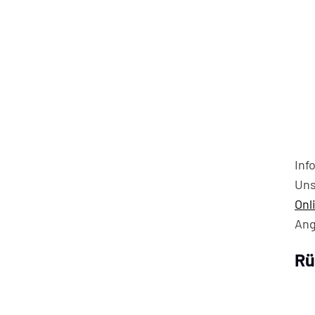
Inf
Uns
Onl
Ang
Rü