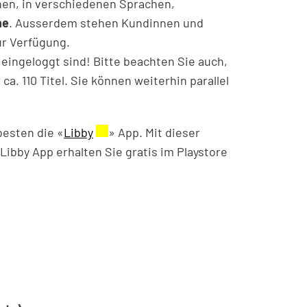
Link wird in einem neuen Fenster geöffnet.
hen, in verschiedenen Sprachen,
ne
. Ausserdem stehen Kundinnen und
r Verfügung.
eingeloggt sind! Bitte beachten Sie auch,
a. 110 Titel. Sie können weiterhin parallel
Fenster geöffnet.
besten die «
Libby
Externer Link wird in einem neuen Fen
» App. Mit dieser
Libby App erhalten Sie gratis im Playstore