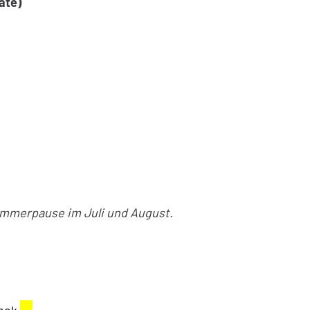
ate)
ommerpause im Juli und August.
Externer Link wird in einem neuen Fenster geöffnet.