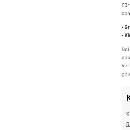
Für
bea
•
Gr
•
Kl
Bei
dep
Ver
ges
S
B