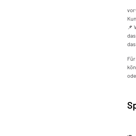
vor
Kun
📌 
das
das
Für
kön
ode
Sp