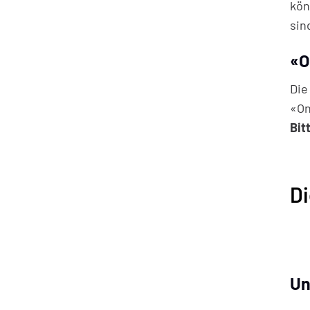
kön
sin
«O
Die
«On
Bit
Di
Un