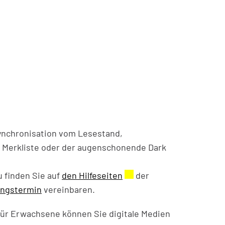
ynchronisation vom Lesestand,
te Merkliste oder der augenschonende Dark
u finden Sie auf
den Hilfeseiten
Externer Link wird in ei
der
ungstermin
vereinbaren.
ür Erwachsene können Sie digitale Medien
ster geöffnet.