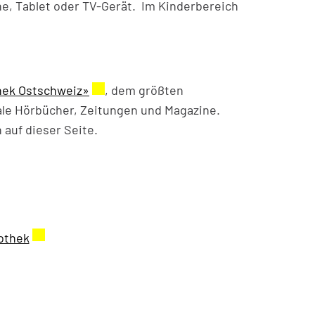
, Tablet oder TV-Gerät. Im Kinderbereich
thek Ostschweiz»
Externer Link wird in einem neuen Fenst
, dem größten
ale Hörbücher, Zeitungen und Magazine.
 auf dieser Seite.
Externer Link wird in einem neuen Fenster geöffne