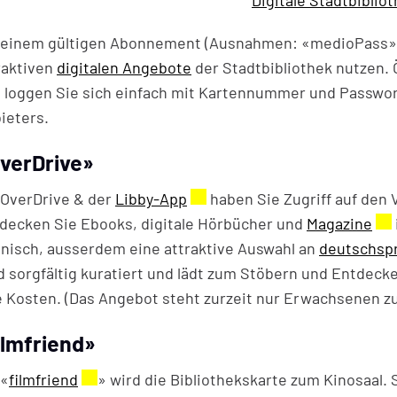
 einem gültigen Abonnement (Ausnahmen: «medioPass» 
raktiven
digitalen Angebote
der Stadtbibliothek nutzen. Ö
 loggen Sie sich einfach mit Kartennummer und Passwor
ieters.
verDrive»
 OverDrive & der
Libby-App
Externer Link wird in einem 
haben Sie Zugriff auf den 
decken Sie Ebooks, digitale Hörbücher und
Magazine
Ext
nisch, ausserdem eine attraktive Auswahl an
deutschspr
d sorgfältig kuratiert und lädt zum Stöbern und Entdec
e Kosten. (Das Angebot steht zurzeit nur Erwachsenen z
ilmfriend»
 «
filmfriend
Externer Link wird in einem neuen Fenster g
» wird die Bibliothekskarte zum Kinosaal. 