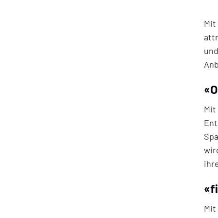
Mit
att
und
Anb
«O
Mit
Ent
Spa
wir
ihr
«f
Mit