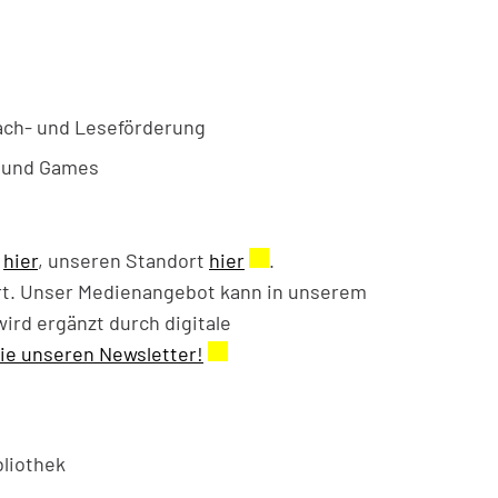
rach- und Leseförderung
e und Games
e
hier
, unseren Standort
hier
Externer Link wird in einem
.
rt. Unser Medienangebot kann in unserem
eöffnet.
ird ergänzt durch digitale
ie unseren Newsletter!
Externer Link wird in einem neue