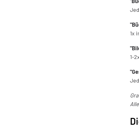
"
Bu
Jed
"Bü
1x 
"Bi
1-2
"Ge
Jed
Gra
All
Di