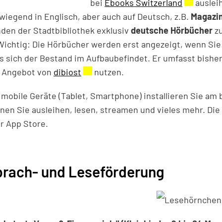
bei
Ebooks Switzerland
Externer 
auslei
wiegend in Englisch, aber auch auf Deutsch, z.B.
Magazi
den der Stadtbibliothek exklusiv
deutsche Hörbücher
zu
Wichtig: Die Hörbücher werden erst angezeigt, wenn Sie 
s sich der Bestand im Aufbaubefindet. Er umfasst bisher c
 Angebot von
dibiost
Externer Link wird in einem neuen 
nutzen.
 mobile Geräte (Tablet, Smartphone) installieren Sie am 
nen Sie ausleihen, lesen, streamen und vieles mehr. Die 
r App Store.
rach- und Leseförderung