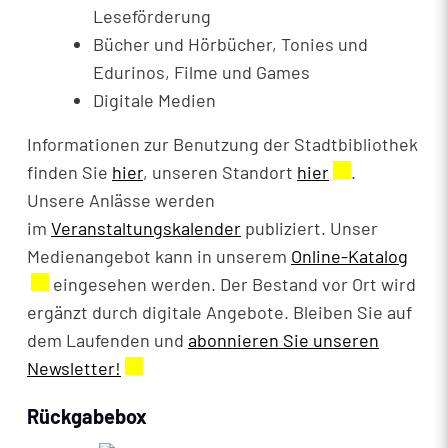
Leseförderung
Bücher und Hörbücher, Tonies und
Edurinos, Filme und Games
Digitale Medien
Informationen zur Benutzung der Stadtbibliothek
finden Sie
hier
, unseren Standort
hier
Externer Link 
.
Unsere Anlässe werden
im
Veranstaltungskalender
publiziert. Unser
Medienangebot kann in unserem
Online-Katalog
Exte
eingesehen werden. Der Bestand vor Ort wird
ergänzt durch digitale Angebote. Bleiben Sie auf
dem Laufenden und
abonnieren Sie unseren
Newsletter!
Externer Link wird in einem neuen Fenst
Rückgabebox