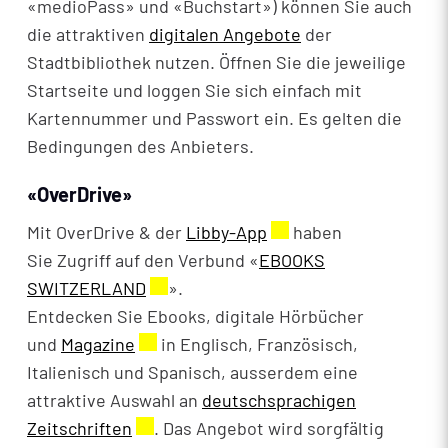
«medioPass» und «Buchstart») können Sie auch
die attraktiven
digitalen Angebote
der
Stadtbibliothek nutzen. Öffnen Sie die jeweilige
Startseite und loggen Sie sich einfach mit
Kartennummer und Passwort ein. Es gelten die
Bedingungen des Anbieters.
«OverDrive»
Mit OverDrive & der
Libby-App
Externer Link wird in 
haben
Sie Zugriff auf den Verbund «
EBOOKS
SWITZERLAND
Externer Link wird in einem neuen Fe
».
Entdecken Sie Ebooks, digitale Hörbücher
und
Magazine
Externer Link wird in einem neuen Fens
in Englisch, Französisch,
Italienisch und Spanisch, ausserdem eine
attraktive Auswahl an
deutschsprachigen
Zeitschriften
Externer Link wird in einem neuen Fens
. Das Angebot wird sorgfältig