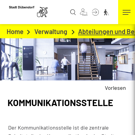
Kopfzeile
zur Startseite
Direkt zur Hauptnavigation
Direkt zum Inhalt
Direkt zur Suche
Direkt zum Stichwortverzeichnis
Home
Verwaltung
Abteilungen und Be
Vorlesen
Inhalt
KOMMUNIKATIONSSTELLE
Zugehörige Objekte
Der Kommunikationsstelle ist die zentrale