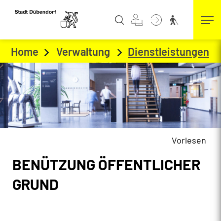
Kopfzeile
zur Startseite
Direkt zur Hauptnavigation
Direkt zum Inhalt
Direkt zur Suche
Direkt zum Stichwortverzeichnis
Home
Verwaltung
Dienstleistungen
(a
Vorlesen
Inhalt
BENÜTZUNG ÖFFENTLICHER
Zugehörige Objekte
GRUND