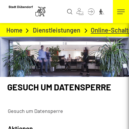
Kopfzeile
zur Startseite
Direkt zur Hauptnavigation
Direkt zum Inhalt
Direkt zur Suche
Direkt zum Stichwortverzeichnis
Home
Dienstleistungen
Online-Schalt
Inhalt
GESUCH UM DATENSPERRE
Zugehörige Objekte
Gesuch um Datensperre
Aktionen