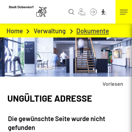
Kopfzeile
zur Startseite
Direkt zur Hauptnavigation
Direkt zum Inhalt
Direkt zur Suche
Direkt zum Stichwortverzeichnis
Home
Verwaltung
Dokumente
(ausgew
Vorlesen
Inhalt
UNGÜLTIGE ADRESSE
Die gewünschte Seite wurde nicht
gefunden