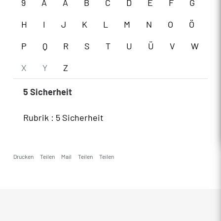
9
A
Ä
B
C
D
E
F
G
H
I
J
K
L
M
N
O
Ö
P
Q
R
S
T
U
Ü
V
W
X
Y
Z
5 Sicherheit
Rubrik : 5 Sicherheit
Drucken
Teilen
Mail
Teilen
Teilen
Fusszeile