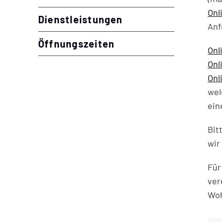
Onl
Dienstleistungen
Anf
Öffnungszeiten
Onl
Onl
Onl
wel
ein
Bit
wir
Fü
ver
Woh