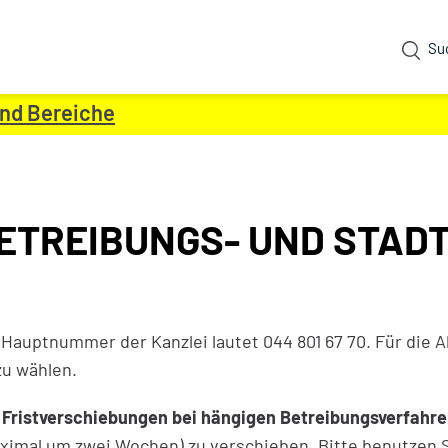
Su
und Bereiche
(ausgewählt)
ETREIBUNGS- UND STA
gehörige Objekte
t)
 Hauptnummer der Kanzlei lautet 044 801 67 70. Für die A
zu wählen.
r
Fristverschiebungen bei hängigen Betreibungsverfahr
ximal um zwei Wochen) zu verschieben. Bitte benutzen 