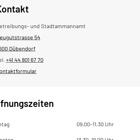
Kontakt
etreibungs- und Stadtammannamt
eugutstrasse 54
600 Dübendorf
el.
+41 44 801 67 70
ontaktformular
fnungszeiten
ntag
09.00–11.30 Uhr
nstag
13.30–19.00 Uhr