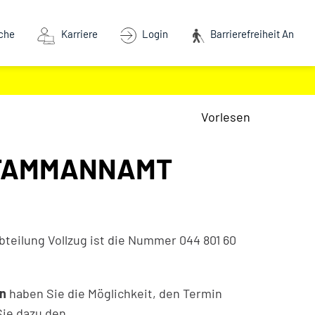
che
Karriere
Login
Barrierefreiheit An
Vorlesen
DTAMMANNAMT
bteilung Vollzug ist die Nummer 044 801 60
en
haben Sie die Möglichkeit, den Termin
Sie dazu den