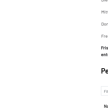
Mit
Don
Fre
Fri
en
P
Fi
N