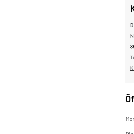
B
N
8
T
K
Öf
Mo
Die