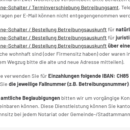
ine-Schalter / Terminverschiebung Betreibungsamt
. Te
ragen per E-Mail können nicht entgegengenommen wer
ine-Schalter / Bestellung Betreibungsauskunft
für
natürl
ine-Schalter / Bestellung Betreibungsauskunft
für
juris
ine-Schalter / Bestellung Betreibungsauskunft
über eine
che wohnhaft sind (oder Firmensitz haben) oder waren i
em Wegzug bitte die alte und neue Adresse mitteilen).
te verwenden Sie für
Einzahlungen folgende IBAN: CH85
 Sie
die jeweilige Fallnummer (z.B. Betreibungsnummer
r
amtliche Beglaubigungen
bitten wir um vorgängige Kon
einbaren können. Diese Dienstleistung können Sie kant
nsitz bei jedem Notariat oder Gemeinde-/Stadtamman