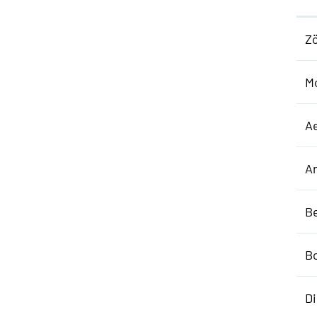
Zö
M
A
Ar
B
Bo
Di