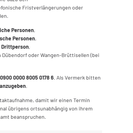
lefonische Fristverlängerungen oder
den.
iche Personen
,
tische Personen
,
 Drittperson
,
n Dübendorf oder Wangen-Brüttisellen (bei
 0900 0000 8005 0178 6
. Als Vermerk bitten
) anzugeben
.
taktaufnahme, damit wir einen Termin
onal übrigens ortsunabhängig von ihrem
namt beanspruchen.