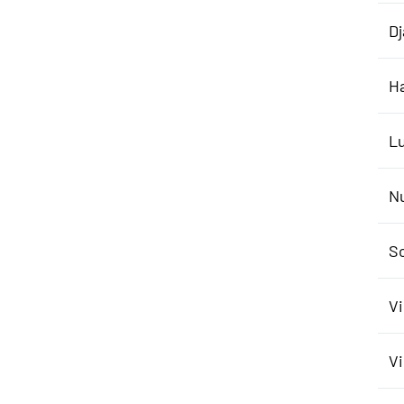
Dj
Ha
L
N
Sc
Vi
Vi